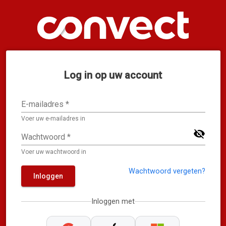
Log in op uw account
E-mailadres
*
Voer uw e-mailadres in
visibility_off
Wachtwoord
*
Voer uw wachtwoord in
Wachtwoord vergeten?
Inloggen
Inloggen met