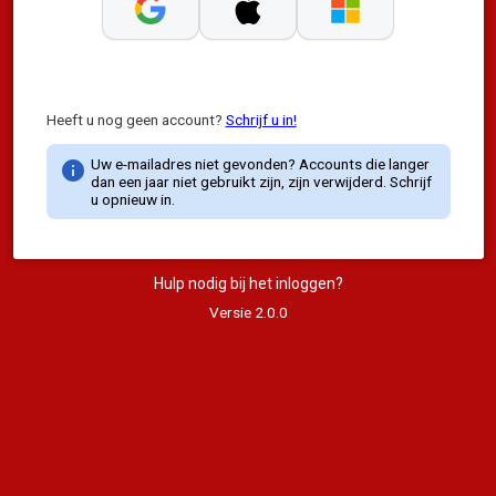
Heeft u nog geen account?
Schrijf u in!
Uw e-mailadres niet gevonden? Accounts die langer
info
dan een jaar niet gebruikt zijn, zijn verwijderd. Schrijf
u opnieuw in.
Hulp nodig bij het inloggen?
Versie 2.0.0